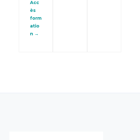
Acc
ès
form
atio
n →