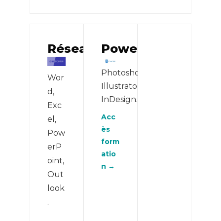
Réseau
PowerShell
Photoshop,
Wor
Illustrator,
d,
InDesign.
Exc
Acc
el,
ès
Pow
form
erP
atio
oint,
n →
Out
look
.