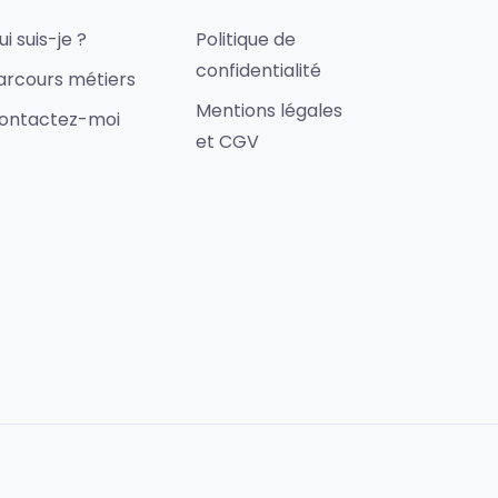
ui suis-je ?
Politique de
confidentialité
arcours métiers
Mentions légales
ontactez-moi
et CGV