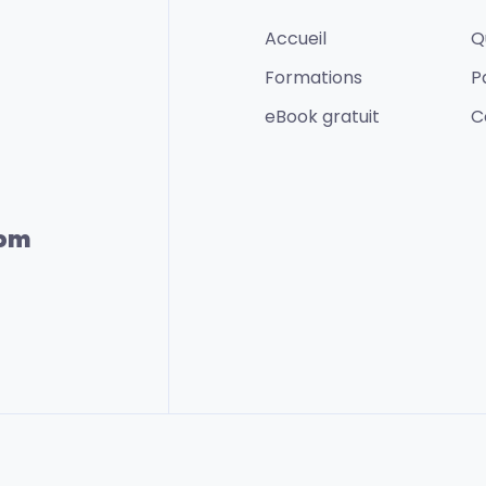
Accueil
Q
Formations
P
eBook gratuit
C
com