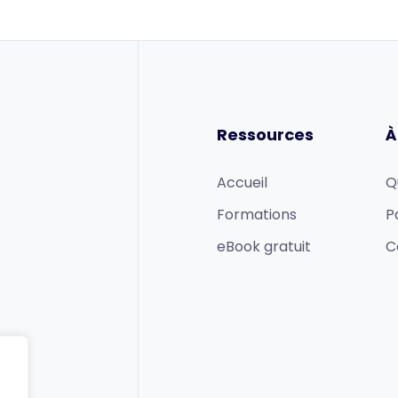
Ressources
À
Accueil
Q
Formations
P
eBook gratuit
C
com