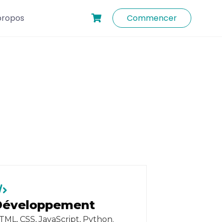
propos
Commencer
Développement
TML, CSS, JavaScript, Python.