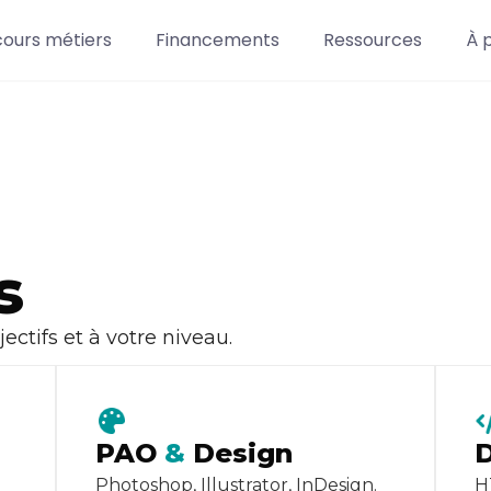
cours métiers
Financements
Ressources
À 
s
ctifs et à votre niveau.
PAO
&
Design
Photoshop, Illustrator, InDesign.
H