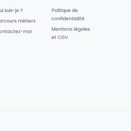
ui suis-je ?
Politique de
confidentialité
arcours métiers
Mentions légales
ontactez-moi
et CGV