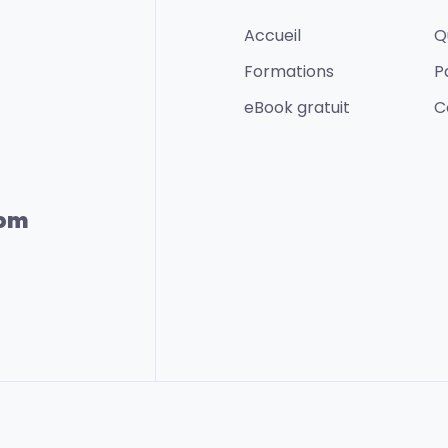
Accueil
Q
Formations
P
eBook gratuit
C
com