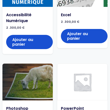
Accessibilité
Excel
Numérique
2 .300,00
€
2 .300,00
€
Ajouter au
panier
Ajouter au
panier
Photoshop
PowerPoint