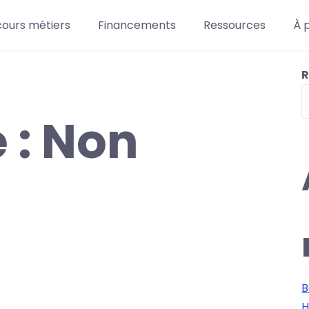
cours métiers
Financements
Ressources
À 
R
 :
Non
B
H