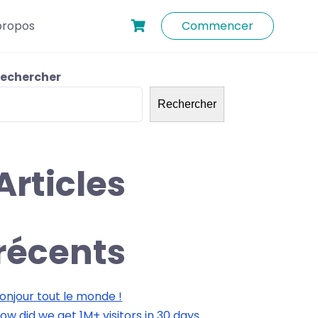
propos
Commencer
echercher
Rechercher
Articles
récents
onjour tout le monde !
ow did we get 1M+ visitors in 30 days