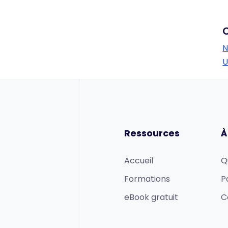
N
U
Ressources
À
Accueil
Q
Formations
P
eBook gratuit
C