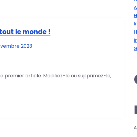
w
H
I
tout le monde !
H
I
ovembre 2023
G
e premier article. Modifiez-le ou supprimez-le,
A